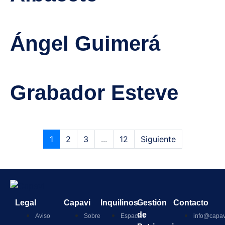
Ángel Guimerá
Grabador Esteve
1
2
3
...
12
Siguiente
Legal
Capavi
Inquilinos
Gestión
Contacto
de
Aviso
Sobre
Espacios
info@capav