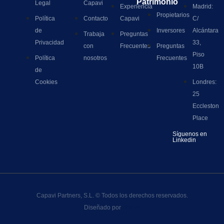
Patrimonio
Legal
Capavi
Experiencia
Madrid:
Propietarios
Política
Contacto
Capavi
C/
de
Inversores
Alcántara
Trabaja
Preguntas
Privacidad
33,
con
Frecuentes
Preguntas
Piso
Política
nosotros
Frecuentes
10B
de
Cookies
Londres:
25
Eccleston
Place
Síguenos en
Linkedin
Capavi Partners, S.L. © Todos los derechos reservados.
Diseñado por
Shinet