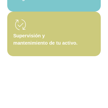
published_with_changes
Supervisión y
mantenimiento de tu activo.
shield_with_house