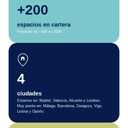
+200
espacios en cartera
Previsión de +300 en 2026.
home_pin
4
ciudades
Estamos en: Madrid, Valencia, Alicante y Londres.
Muy pronto en: Málaga, Barcelona, Zaragoza, Vigo,
Lisboa y Oporto.