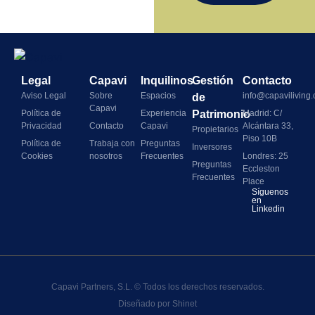
Legal
Capavi
Inquilinos
Gestión
Contacto
Aviso Legal
Sobre
Espacios
info@capaviliving
de
Capavi
Política de
Experiencia
Patrimonio
Madrid: C/
Privacidad
Contacto
Capavi
Alcántara 33,
Propietarios
Piso 10B
Política de
Trabaja con
Preguntas
Inversores
Cookies
nosotros
Frecuentes
Londres: 25
Preguntas
Eccleston
Frecuentes
Place
Síguenos
en
Linkedin
Capavi Partners, S.L. © Todos los derechos reservados.
Diseñado por
Shinet