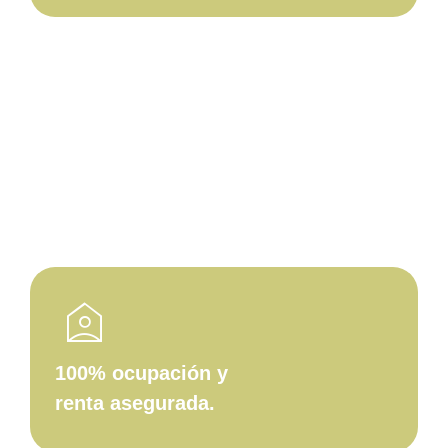
real_estate_agent
Rentabilidad superior al mercado
tradicional.
location_home
100% ocupación y
renta asegurada.