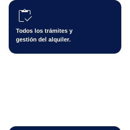
inventory
Todos los trámites y
gestión del alquiler.
group_search
Búsqueda y selección
de inquilinos.