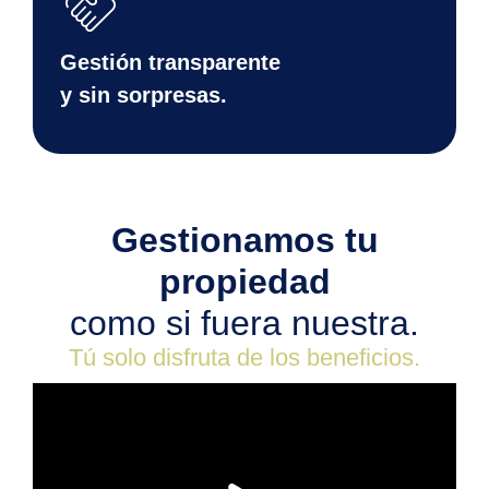
handshake
Gestión transparente
y sin sorpresas.
Gestionamos tu
propiedad
como si fuera nuestra.
Tú solo disfruta de los beneficios.