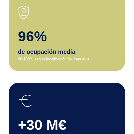
shield_person
96%
de ocupación media
90-100% según localización del inmueble.
euro
+30 M€