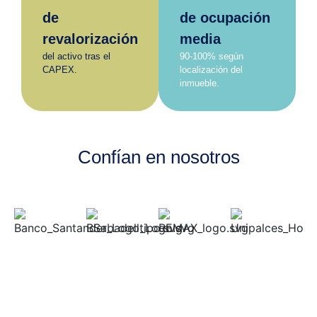
de
de ocupación
revalorización
media
del activo tras el
90-100% según
CAPEX.
localización del
inmueble.
Confían en nosotros