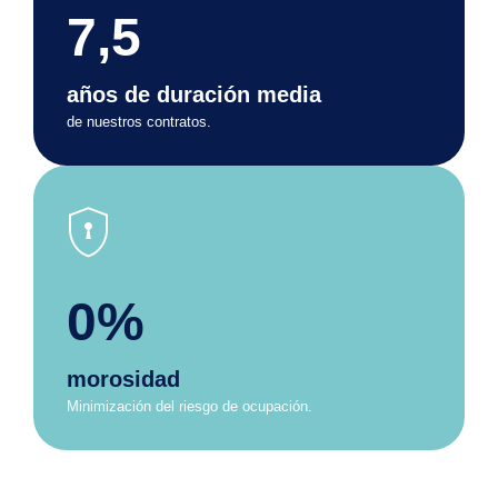
7,5
años de duración media
de nuestros contratos.
encrypted
0%
morosidad
Minimización del riesgo de ocupación.