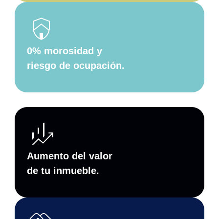
shield_with_house
0% morosidad y
riesgo de ocupación.
finance_mode
Aumento del valor
de tu inmueble.