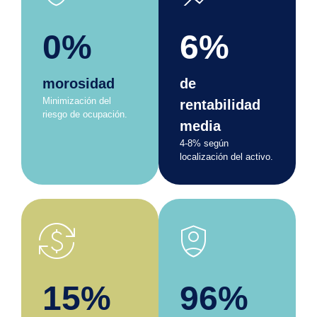
0%
6%
morosidad
de
Minimización del
rentabilidad
riesgo de ocupación.
media
4-8% según
localización del activo.
currency_exchange
shield_person
15%
96%