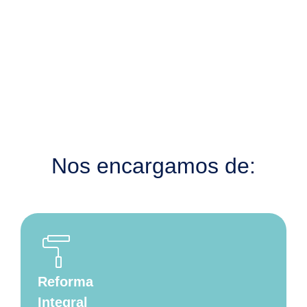
Nos encargamos de:
imagesearch_roller
Reforma
Integral