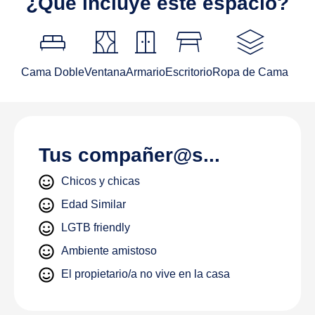
¿Qué incluye este espacio?
King_bed
curtains
door_sliding
table_restaurant
stacks
Cama Doble
Ventana
Armario
Escritorio
Ropa de Cama
Tus compañer@s...
Chicos y chicas
Edad Similar
LGTB friendly
Ambiente amistoso
El propietario/a no vive en la casa