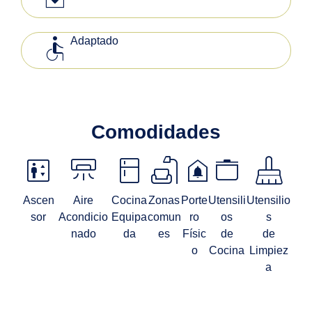
accessible
Adaptado
Comodidades
elevator
climate_mini_split
kitchen
scene
doorbell
stockpot
mop
Ascen
Aire
Cocina
Zonas
Porte
Utensili
Utensilio
sor
Acondicio
Equipa
comun
ro
os
s
nado
da
es
Físic
de
de
o
Cocina
Limpiez
a