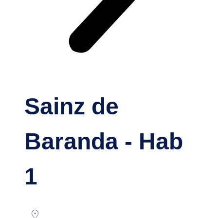
Sainz de
Baranda - Hab
1
location_on