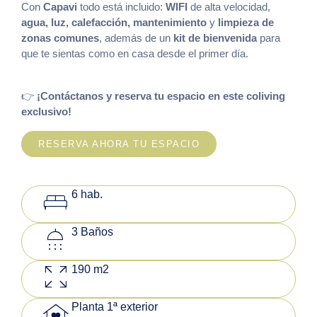
Con
Capavi
todo está incluido:
WIFI
de alta velocidad,
agua, luz, calefacción, mantenimiento
y
limpieza de
zonas comunes
, además de un
kit de bienvenida
para
que te sientas como en casa desde el primer día.
👉
¡Contáctanos y reserva tu espacio en este coliving
exclusivo!
RESERVA AHORA TU ESPACIO
king_bed
6 hab.
shower
3 Baños
zoom_out_map
190 m2
family_home
Planta 1ª exterior