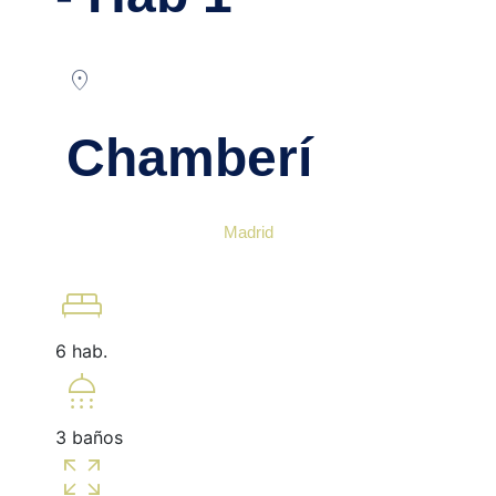
location_on
Chamberí
Madrid
king_bed
6 hab.
shower
3 baños
zoom_out_map