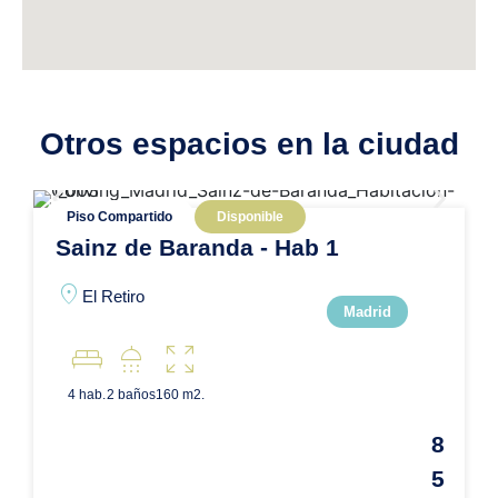
Otros espacios en la ciudad
Piso Compartido
Disponible
Sainz de Baranda - Hab 1
location_on
El Retiro
Madrid
king_bed
shower
zoom_out_map
4 hab.
2 baños
160 m2.
8
5