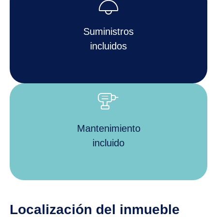
light
Suministros
incluidos
tools_power_drill
Mantenimiento
incluido
Localización del inmueble