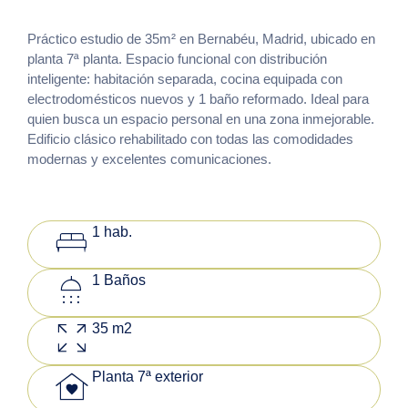
Práctico estudio de 35m² en Bernabéu, Madrid, ubicado en
planta 7ª planta. Espacio funcional con distribución
inteligente: habitación separada, cocina equipada con
electrodomésticos nuevos y 1 baño reformado. Ideal para
quien busca un espacio personal en una zona inmejorable.
Edificio clásico rehabilitado con todas las comodidades
modernas y excelentes comunicaciones.
king_bed
1 hab.
shower
1 Baños
zoom_out_map
35 m2
family_home
Planta 7ª exterior