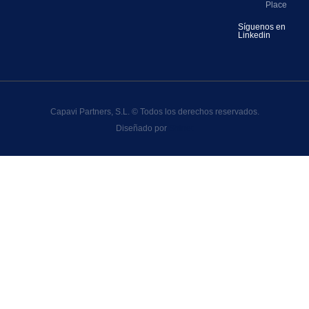
Place
Síguenos en
Linkedin
Capavi Partners, S.L. © Todos los derechos reservados.
Diseñado por
Shinet