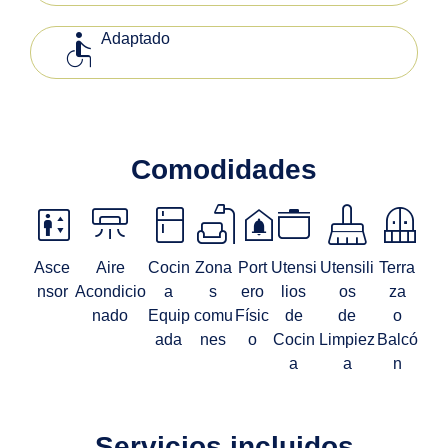
accessible
Adaptado
Comodidades
elevator
climate_mini_split
kitchen
scene
doorbell
stockpot
mop
balcony
Asce
Aire
Cocin
Zona
Port
Utensi
Utensili
Terra
nsor
Acondicio
a
s
ero
lios
os
za
nado
Equip
comu
Físic
de
de
o
ada
nes
o
Cocin
Limpiez
Balcó
a
a
n
Servicios incluidos