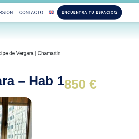
RSIÓN
CONTACTO
ENCUENTRA TU ESPACIO
cipe de Vergara
| Chamartín
ara – Hab 1
850 €