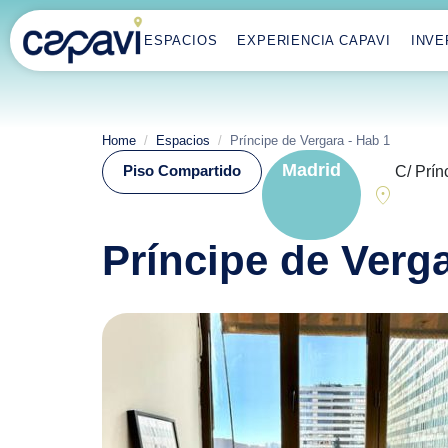
ESPACIOS
EXPERIENCIA CAPAVI
INVE
Home
Espacios
Príncipe de Vergara - Hab 1
Madrid
Piso Compartido
C/ Prín
location_on
Príncipe de Verg