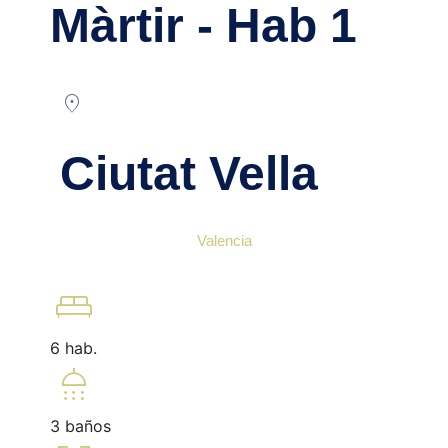
Màrtir - Hab 1
location_on
Ciutat Vella
Valencia
king_bed
6 hab.
shower
3 baños