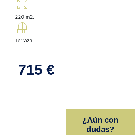
zoom_out_map
220 m2.
balcony
Terraza
715 €
¿Aún con
dudas?