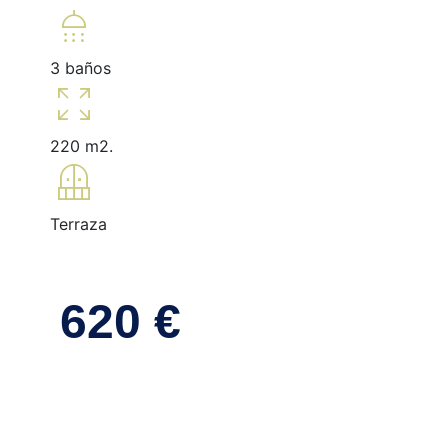
shower
3 baños
zoom_out_map
220 m2.
balcony
Terraza
620 €