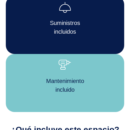
light
Suministros
incluidos
tools_power_drill
Mantenimiento
incluido
¿Qué incluye este espacio?