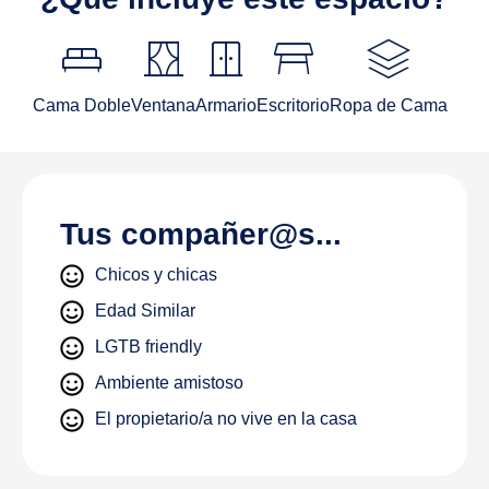
King_bed
curtains
door_sliding
table_restaurant
stacks
Cama Doble
Ventana
Armario
Escritorio
Ropa de Cama
Tus compañer@s...
Chicos y chicas
Edad Similar
LGTB friendly
Ambiente amistoso
El propietario/a no vive en la casa