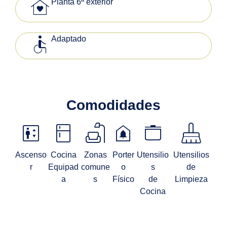
family_home
Planta 6ª exterior
accessible
Adaptado
Comodidades
elevator
kitchen
scene
doorbell
stockpot
mop
Ascenso
Cocina
Zonas
Porter
Utensilio
Utensilios
r
Equipad
comune
o
s
de
a
s
Físico
de
Limpieza
Cocina