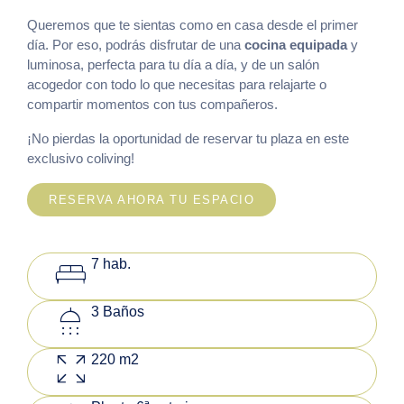
Queremos que te sientas como en casa desde el primer
día. Por eso, podrás disfrutar de una
cocina equipada
y
luminosa, perfecta para tu día a día, y de un salón
acogedor con todo lo que necesitas para relajarte o
compartir momentos con tus compañeros.
¡No pierdas la oportunidad de reservar tu plaza en este
exclusivo coliving!
RESERVA AHORA TU ESPACIO
king_bed
7 hab.
shower
3 Baños
zoom_out_map
220 m2