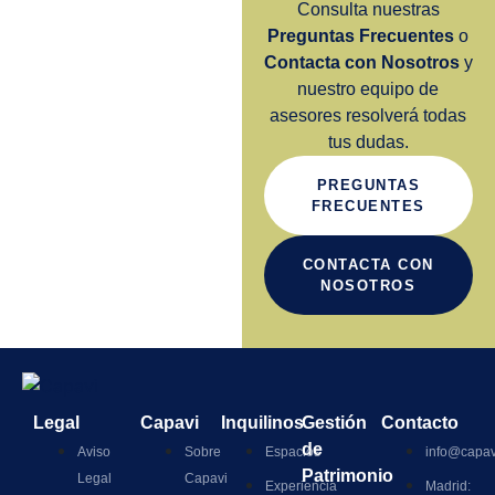
Consulta nuestras
Preguntas Frecuentes
o
Contacta con Nosotros
y
nuestro equipo de
asesores resolverá todas
tus dudas.
PREGUNTAS
FRECUENTES
CONTACTA CON
NOSOTROS
Legal
Capavi
Inquilinos
Gestión
Contacto
de
Aviso
Sobre
Espacios
info@capav
Patrimonio
Legal
Capavi
Experiencia
Madrid: