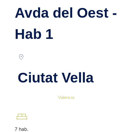
Avda del Oest -
Hab 1
location_on
Ciutat Vella
Valencia
king_bed
7 hab.