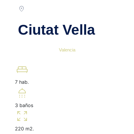
location_on
Ciutat Vella
Valencia
king_bed
7 hab.
shower
3 baños
zoom_out_map
220 m2.