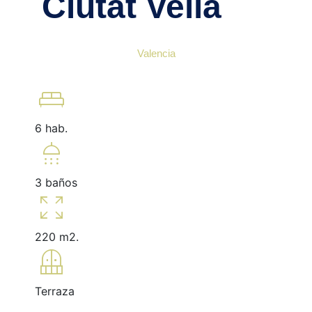
Ciutat Vella
Valencia
king_bed
6 hab.
shower
3 baños
zoom_out_map
220 m2.
balcony
Terraza