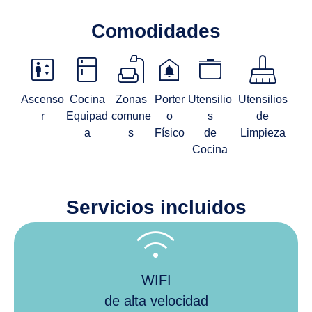
Comodidades
elevator
kitchen
scene
doorbell
stockpot
mop
Ascenso
Cocina
Zonas
Porter
Utensilio
Utensilios
r
Equipad
comune
o
s
de
a
s
Físico
de
Limpieza
Cocina
Servicios incluidos
wifi
WIFI
de alta velocidad