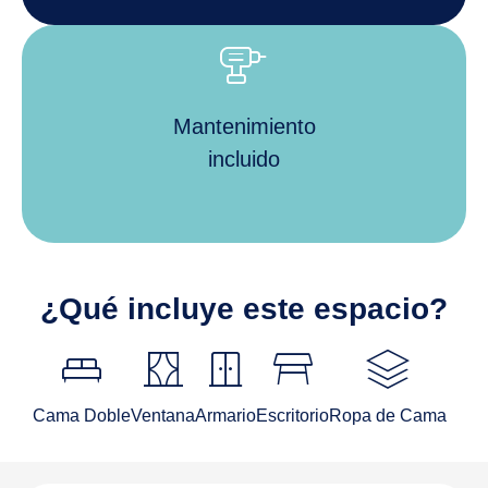
tools_power_drill
Mantenimiento
incluido
¿Qué incluye este espacio?
King_bed
curtains
door_sliding
table_restaurant
stacks
Cama Doble
Ventana
Armario
Escritorio
Ropa de Cama