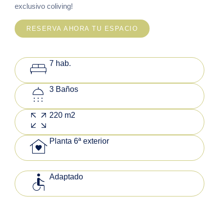
exclusivo coliving!
RESERVA AHORA TU ESPACIO
king_bed
7 hab.
shower
3 Baños
zoom_out_map
220 m2
family_home
Planta 6ª exterior
accessible
Adaptado