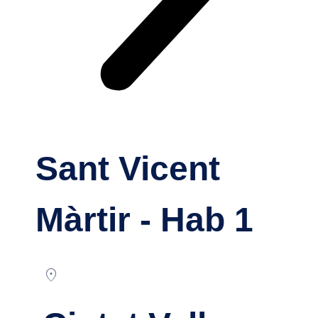
Sant Vicent
Màrtir - Hab 1
location_on