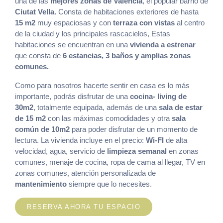
una de las
mejores zonas de Valencia
, el popular barrio de
Ciutat Vella.
Consta de habitaciones exteriores de hasta
15 m2
muy espaciosas y con
terraza con vistas
al centro
de la ciudad y los principales rascacielos, Estas
habitaciones se encuentran en una
vivienda a estrenar
que consta de
6 estancias, 3 baños y amplias zonas
comunes.
Como para nosotros hacerte sentir en casa es lo más
importante, podrás disfrutar de una
cocina- living de
30m2
, totalmente equipada, además de una
sala de estar
de 15 m2
con las máximas comodidades y otra
sala
común de 10m2
para poder disfrutar de un momento de
lectura. La vivienda incluye en el precio:
Wi-FI
de alta
velocidad, agua, servicio de
limpieza semanal
en zonas
comunes, menaje de cocina, ropa de cama al llegar, TV en
zonas comunes, atención personalizada de
mantenimiento
siempre que lo necesites.
RESERVA AHORA TU ESPACIO