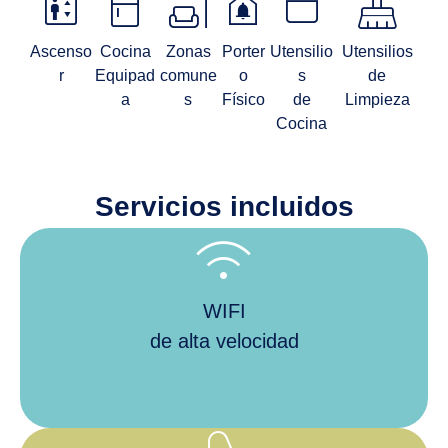
elevator
kitchen
scene
doorbell
stockpot
mop
Ascenso
Cocina
Zonas
Porter
Utensilio
Utensilios
r
Equipad
comune
o
s
de
a
s
Físico
de
Limpieza
Cocina
Servicios incluidos
wifi
WIFI
de alta velocidad