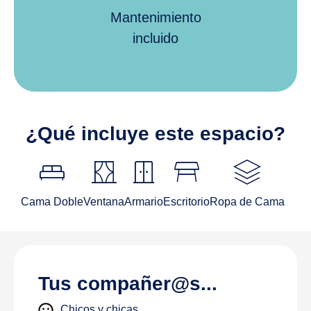
Mantenimiento
incluido
¿Qué incluye este espacio?
King_bed
curtains
door_sliding
table_restaurant
stacks
Cama Doble
Ventana
Armario
Escritorio
Ropa de Cama
Tus compañer@s...
Chicos y chicas