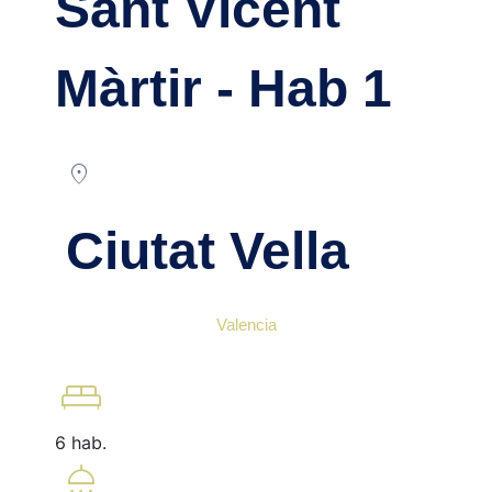
Sant Vicent
Màrtir - Hab 1
location_on
Ciutat Vella
Valencia
king_bed
6 hab.
shower