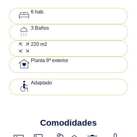
king_bed
6 hab.
shower
3 Baños
zoom_out_map
220 m2
family_home
Planta 8ª exterior
accessible
Adaptado
Comodidades