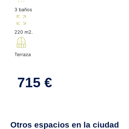
3 baños
zoom_out_map
220 m2.
balcony
Terraza
715 €
Otros espacios en la ciudad